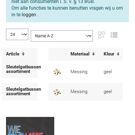
niet aan consumenten i. S. v. § 13 BGB.
Om alle functies te kunnen benutten vragen wij u om
in te
loggen
.
Article
Materiaal
Kleur
To
Sleutelgatbussen
voo
assortiment
Messing
geel
en 
wij
Sleutelgatbussen
voo
Messing
geel
assortiment
wij