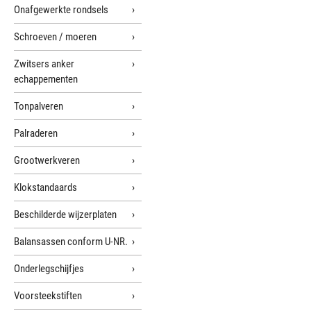
Onafgewerkte rondsels
Schroeven / moeren
Zwitsers anker
echappementen
Tonpalveren
Palraderen
Grootwerkveren
Klokstandaards
Beschilderde wijzerplaten
Balansassen conform U-NR.
Onderlegschijfjes
Voorsteekstiften