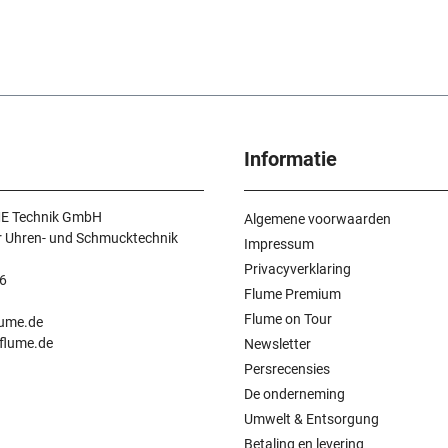
Informatie
E Technik GmbH
Algemene voorwaarden
r Uhren- und Schmucktechnik
Impressum
Privacyverklaring
6
Flume Premium
n
Flume on Tour
lume.de
.flume.de
Newsletter
Persrecensies
De onderneming
Umwelt & Entsorgung
Betaling en levering