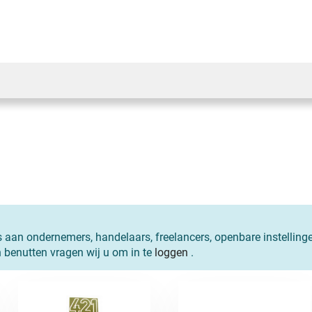
s aan ondernemers, handelaars, freelancers, openbare instelling
n benutten vragen wij u om in te
loggen
.