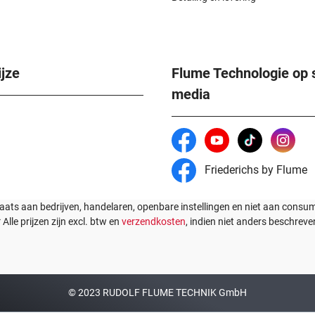
jze
Flume Technologie op 
media
Friederichs by Flume
laats aan bedrijven, handelaren, openbare instellingen en niet aan cons
* Alle prijzen zijn excl. btw en
verzendkosten
, indien niet anders beschreve
© 2023 RUDOLF FLUME TECHNIK GmbH