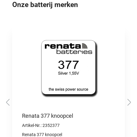
ook afbeeldingen)• Veertonbrug 3001-5001
Onze batterij merken
monteren• Gat frezen totdat de aanslag van de
frees op het gereedschap rust• Frees- en
persapparaat omdraaien• Lagerbus
inpersenVoor de kalibers: RX 3000, 3035, 3055,
3075, 3085
Productgalerij overslaan
Renata 377 knoopcel
Artikel-Nr.: 2352377
Renata 377 knoopcel