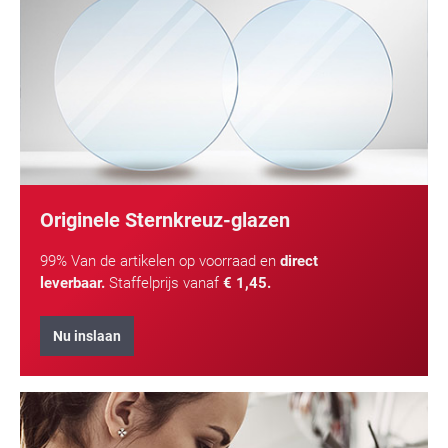
Originele Sternkreuz-glazen
99% Van de artikelen op voorraad en
direct
leverbaar.
Staffelprijs vanaf
€ 1,45.
Nu inslaan