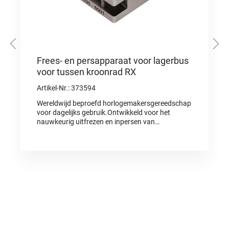
Frees- en persapparaat voor lagerbus
voor tussen kroonrad RX
Artikel-Nr.: 373594
Wereldwijd beproefd horlogemakersgereedschap
voor dagelijks gebruik.Ontwikkeld voor het
nauwkeurig uitfrezen en inpersen van
lagerbussen voor het tussen kroonrad van de RX
kalibers.• Exacte centrering van de nieuwe boring
voor perfecte positioneringsnauwkeurigheid•
Gedefinieerde freesdiepte door geïntegreerde
mechanische aanslag• Stabiliteit en lange
levensduur• Hoge herhaalnauwkeurigheid voor
professionele reparatiesLevering inclusief:•
Frees- en persapparaat• Frees• Inpersdoorn•
Sleutel voor de kogelgelagerde borgschroeven• 3
x lagerbus voor tussen kroonrad, onze referentie
362478GEMAAKT IN DUITSLANDToepassing (zie