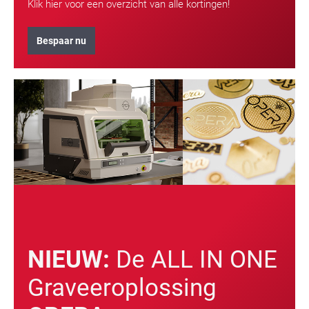
Klik hier voor een overzicht van alle kortingen!
Bespaar nu
NIEUW:
De ALL IN ONE
Graveeroplossing