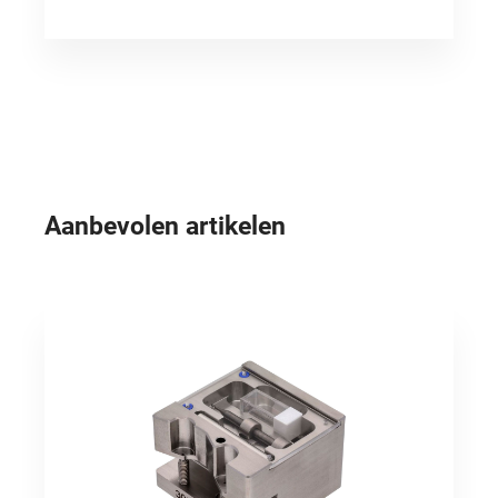
kalibers.• Exacte centrering van de nieuwe boring
voor perfecte positioneringsnauwkeurigheid•
Gedefinieerde freesdiepte door geïntegreerde
mechanische aanslag• Stabiliteit en lange
levensduur• Hoge herhaalnauwkeurigheid voor
professionele reparatiesLevering inclusief:•
Frees- en persapparaat• Frees• Inpersdoorn•
Sleutel voor de kogelgelagerde borgschroeven• 3
x lagerbus voor tussen kroonrad, onze referentie
362478GEMAAKT IN DUITSLANDToepassing (zie
ook afbeeldingen)• Veertonbrug 3001-5001
Aanbevolen artikelen
monteren• Gat frezen totdat de aanslag van de
frees op het gereedschap rust• Frees- en
persapparaat omdraaien• Lagerbus
inpersenVoor de kalibers: RX 3000, 3035, 3055,
3075, 3085