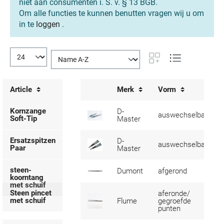
niet aan consumenten i. S. v. § 13 BGB.
Om alle functies te kunnen benutten vragen wij u om
in te
loggen
.
Article
Merk
Vorm
Kornzange
D-
auswechselbar
Soft-Tip
Master
Ersatzspitzen
D-
auswechselbar
Paar
Master
steen-
Dumont
afgerond
koorntang
met schuif
Steen pincet
aferonde/
met schuif
Flume
gegroefde
punten