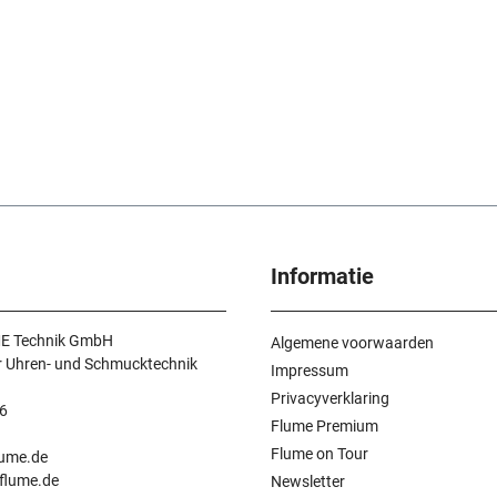
Informatie
E Technik GmbH
Algemene voorwaarden
r Uhren- und Schmucktechnik
Impressum
Privacyverklaring
6
Flume Premium
n
Flume on Tour
lume.de
.flume.de
Newsletter