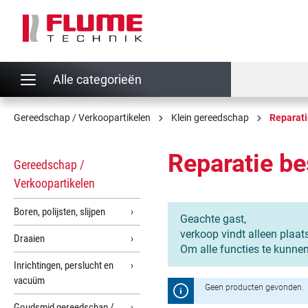
oekopdracht
Ga naar de hoofdnavigatie
Alle categorieën
Gereedschap / Verkoopartikelen
Klein gereedschap
Reparati
Reparatie be
Gereedschap /
Verkoopartikelen
Boren, polijsten, slijpen
Geachte gast,
verkoop vindt alleen plaat
Draaien
Om alle functies te kunne
Inrichtingen, perslucht en
vacuüm
Geen producten gevonden.
Goudsmid gereedschap /