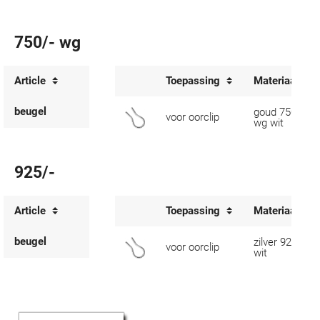
750/- wg
Article
Toepassing
Materiaal
beugel
goud 750/-
voor oorclip
wg wit
925/-
Article
Toepassing
Materiaal
beugel
zilver 925/-
voor oorclip
wit