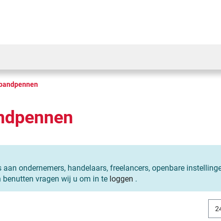
 bandpennen
andpennen
s aan ondernemers, handelaars, freelancers, openbare instelling
n benutten vragen wij u om in te
loggen
.