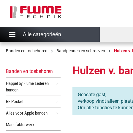
oekopdracht
Ga naar de hoofdnavigatie
Alle categorieën
Banden en toebehoren
Bandpennen en schroeven
Hulzen v.
Hulzen v. b
Banden en toebehoren
Happel by Flume Lederen
banden
Geachte gast,
verkoop vindt alleen plaat
RF Pocket
Om alle functies te kunne
Alles voor Apple banden
Manufakturwerk