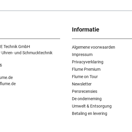
Informatie
E Technik GmbH
Algemene voorwaarden
r Uhren- und Schmucktechnik
Impressum
Privacyverklaring
6
Flume Premium
n
Flume on Tour
lume.de
.flume.de
Newsletter
Persrecensies
De onderneming
Umwelt & Entsorgung
Betaling en levering