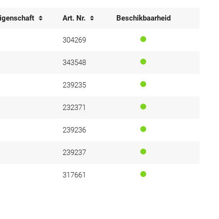
igenschaft
Art. Nr.
Beschikbaarheid
304269
343548
239235
232371
239236
239237
317661