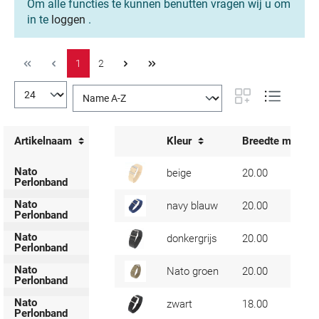
Om alle functies te kunnen benutten vragen wij u om
in te
loggen
.
1
2
Artikelnaam
Kleur
Breedte mm
Nato
beige
20.00
Perlonband
Nato
navy blauw
20.00
Perlonband
Nato
donkergrijs
20.00
Perlonband
Nato
Nato groen
20.00
Perlonband
Nato
zwart
18.00
Perlonband