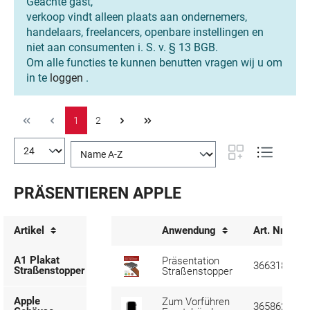
Geachte gast,
verkoop vindt alleen plaats aan ondernemers,
handelaars, freelancers, openbare instellingen en
niet aan consumenten i. S. v. § 13 BGB.
Om alle functies te kunnen benutten vragen wij u om
in te
loggen
.
1
2
PRÄSENTIEREN APPLE
Artikel
Anwendung
Art. Nr.
A1 Plakat
Präsentation
366318
Straßenstopper
Straßenstopper
Apple
Zum Vorführen
365862