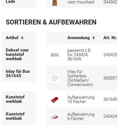
Lade
voor muurkast
344342
SORTIEREN & AUFBEWAHREN
Artikel
Anwendung
Art. Nr.
Deksel voor
passend z.B.
kunststof
für 243424,
243425
werkbak
361645
Inlay für Box
Inlay für
361645
Sortierbox
365057
(Schließen/
Connectoren)
Kunststof
Aufbewahrung
361645
werkbak
10 Fächer
Kunststof
Aufbewahrung
243424
werkbak
6 Fächer