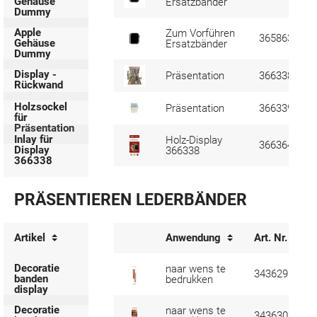
Gehäuse
Ersatzbänder
Dummy
Apple
Zum Vorführen
365863
Gehäuse
Ersatzbänder
Dummy
Display -
Präsentation
366338
Rückwand
Holzsockel
Präsentation
366339
für
Präsentation
Inlay für
Holz-Display
366364
Display
366338
366338
PRÄSENTIEREN LEDERBÄNDER
Artikel
Anwendung
Art. Nr.
Decoratie
naar wens te
343629
banden
bedrukken
display
Decoratie
naar wens te
343630