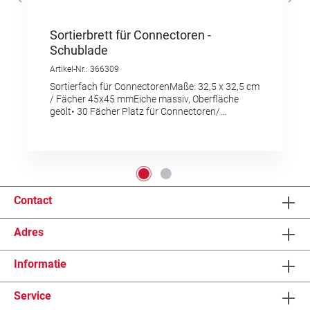
Sortierbrett für Connectoren -
Schublade
Artikel-Nr.: 366309
Sortierfach für ConnectorenMaße: 32,5 x 32,5 cm
/ Fächer 45x45 mmEiche massiv, Oberfläche
geölt• 30 Fächer Platz für Connectoren/
Schließen• 1 Fach für Schraubendreher (Ref.
366322 und/ oder Federstegwerkzeug (z.B.
Bergeon 337770)
Contact
Adres
Informatie
Service