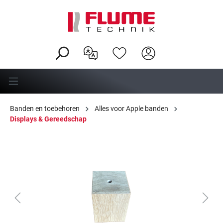
hoofdinhoud
Banden en toebehoren
Alles voor Apple banden
Displays & Gereedschap
Afbeeldingengalerij overslaan