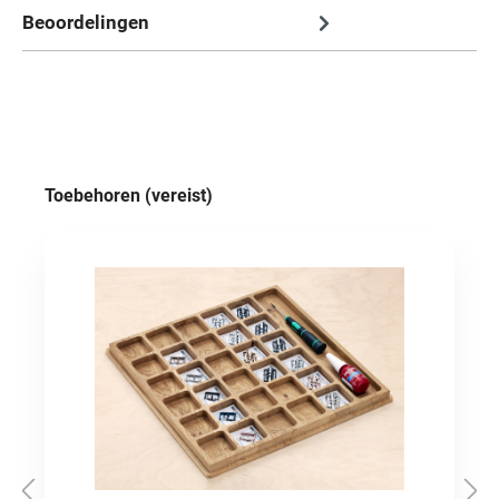
Beoordelingen
Productgalerij overslaan
Toebehoren (vereist)