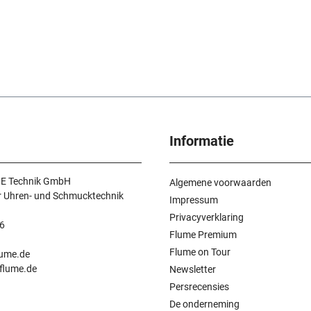
Informatie
E Technik GmbH
Algemene voorwaarden
r Uhren- und Schmucktechnik
Impressum
Privacyverklaring
6
Flume Premium
n
Flume on Tour
lume.de
.flume.de
Newsletter
Persrecensies
De onderneming