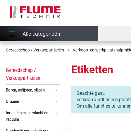
oekopdracht
Ga naar de hoofdnavigatie
Alle categorieën
Gereedschap / Verkoopartikelen
Verkoop- en werkplaatshulpmidd
Etiketten
Gereedschap /
Verkoopartikelen
Boren, polijsten, slijpen
Geachte gast,
verkoop vindt alleen plaat
Draaien
Om alle functies te kunne
Inrichtingen, perslucht en
vacuüm
Goudsmid gereedschap /