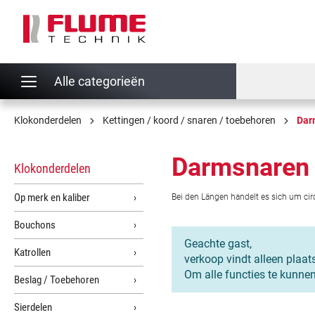
oekopdracht
Ga naar de hoofdnavigatie
Alle categorieën
Klokonderdelen
Kettingen / koord / snaren / toebehoren
Dar
Darmsnaren
Klokonderdelen
Op merk en kaliber
Bei den Längen handelt es sich um ci
Bouchons
Geachte gast,
Katrollen
verkoop vindt alleen plaat
Om alle functies te kunne
Beslag / Toebehoren
Sierdelen