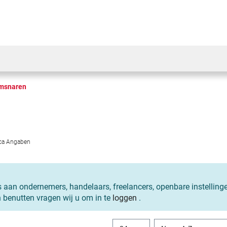
msnaren
rca Angaben
s aan ondernemers, handelaars, freelancers, openbare instelling
n benutten vragen wij u om in te
loggen
.