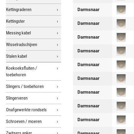
Kettingraderen
Darmsnaar
Kettingster
Darmsnaar
Messing kabel
Darmsnaar
Wisselradschijven
Darmsnaar
Stalen kabel
Darmsnaar
Koekoeksfluiten /
toebehoren
Darmsnaar
Slingers / toebehoren
Darmsnaar
Slingerveren
Darmsnaar
Onafgewerkte rondsels
Darmsnaar
Schroeven / moeren
Zwitsers anker
Darmsnaar