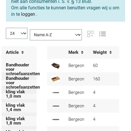
niet aan consumenten i. S. v. § 13 BGB.
Om alle functies te kunnen benutten vragen wij u om
in te
loggen
.
Article
Merk
Weight
Art. 
Bandhouder
Bergeon
60
4514
voor
schroefaanzetten
Bandhouder
Bergeon
160
2160
voor
schroefaanzetten
kling vlak
Bergeon
4
4514
1,0 mm
kling vlak
Bergeon
4
4514
1,4 mm
kling vlak
Bergeon
4
4514
1,8 mm