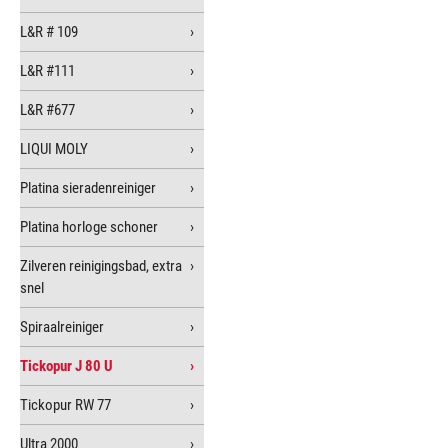
L&R # 109
L&R #111
L&R #677
LIQUI MOLY
Platina sieradenreiniger
Platina horloge schoner
Zilveren reinigingsbad, extra
snel
Spiraalreiniger
Tickopur J 80 U
Tickopur RW 77
Ultra 2000