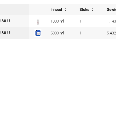
Inhoud
Stuks
Gewi
J 80 U
1000 ml
1
1.143
J 80 U
5000 ml
1
5.432