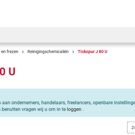
 en frezen
Reinigingschemicaliën
Tickopur J 80 U
80 U
s aan ondernemers, handelaars, freelancers, openbare instelling
n benutten vragen wij u om in te
loggen
.