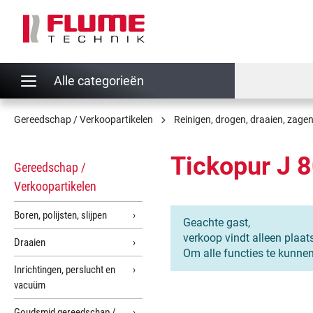
oekopdracht
Ga naar de hoofdnavigatie
Alle categorieën
Gereedschap / Verkoopartikelen
Reinigen, drogen, draaien, zagen
Tickopur J 
Gereedschap /
Verkoopartikelen
Boren, polijsten, slijpen
Geachte gast,
verkoop vindt alleen plaat
Draaien
Om alle functies te kunne
Inrichtingen, perslucht en
vacuüm
Goudsmid gereedschap /