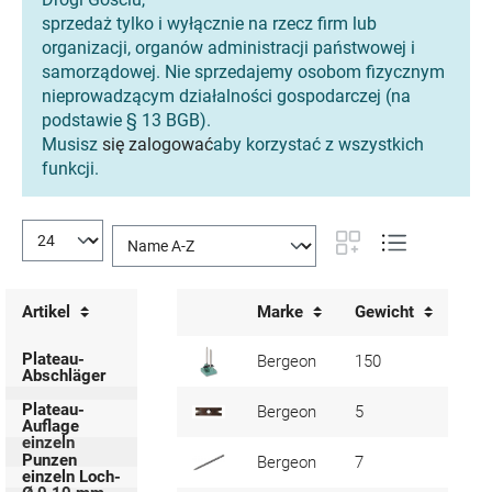
sprzedaż tylko i wyłącznie na rzecz firm lub
organizacji, organów administracji państwowej i
samorządowej. Nie sprzedajemy osobom fizycznym
nieprowadzącym działalności gospodarczej (na
podstawie § 13 BGB).
Musisz
się zalogować
aby korzystać z wszystkich
funkcji.
Artikel
Marke
Gewicht
Art
Plateau-
Bergeon
150
426
Abschläger
Plateau-
Bergeon
5
242
Auflage
einzeln
Punzen
Bergeon
7
201
einzeln Loch-