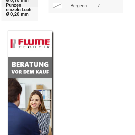
Ø 0,10 mm
Punzen
Bergeon
7
309
einzeln Loch-
Ø 0,20 mm