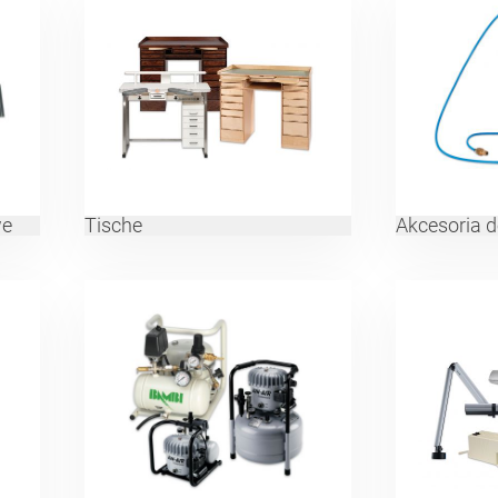
we
Tische
Akcesoria 