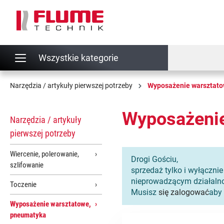
 wyszukiwania
Przejdź do głównej nawigacji
Wszystkie kategorie
Narzędzia / artykuły pierwszej potrzeby
Wyposażenie warsztato
Wyposażenie
Narzędzia / artykuły
pierwszej potrzeby
Wiercenie, polerowanie,
Drogi Gościu,
szlifowanie
sprzedaż tylko i wyłączni
nieprowadzącym działalno
Toczenie
Musisz
się zalogować
aby 
Wyposażenie warsztatowe,
pneumatyka