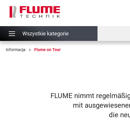
 wyszukiwania
Przejdź do głównej nawigacji
Wszystkie kategorie
Informacja
Flume on Tour
FLUME nimmt regelmäßig a
mit ausgewiesene
die ne