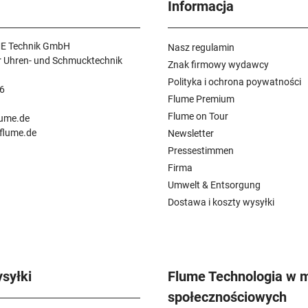
Informacja
E Technik GmbH
Nasz regulamin
r Uhren- und Schmucktechnik
Znak firmowy wydawcy
Polityka i ochrona poywatności
6
Flume Premium
n
Flume on Tour
lume.de
.flume.de
Newsletter
Pressestimmen
Firma
Umwelt & Entsorgung
Dostawa i koszty wysyłki
syłki
Flume Technologia w 
społecznościowych