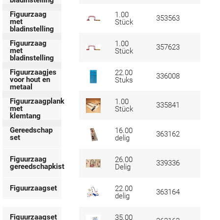
bladinstelling
Figuurzaag
1.00
353563
met
Stück
bladinstelling
Figuurzaag
1.00
357623
met
Stück
bladinstelling
Figuurzaagjes
22.00
336008
voor hout en
Stuks
metaal
Figuurzaagplank
1.00
335841
met
Stück
klemtang
Gereedschap
16.00
363162
set
delig
Figuurzaag
26.00
339336
gereedschapkist
Delig
Figuurzaagset
22.00
363164
delig
Figuurzaagset
35.00