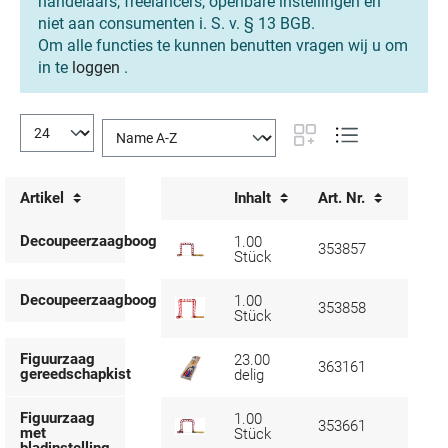
handelaars, freelancers, openbare instellingen en
niet aan consumenten i. S. v. § 13 BGB.
Om alle functies te kunnen benutten vragen wij u om
in te
loggen
.
Artikel
Inhalt
Art. Nr.
Besc
Decoupeerzaagboog
1.00
353857
Stück
Decoupeerzaagboog
1.00
353858
Stück
Figuurzaag
23.00
363161
gereedschapkist
delig
Figuurzaag
1.00
353661
met
Stück