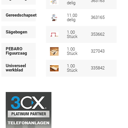
363163
delig
Gereedschapset
11.00
363165
delig
Sägebogen
1.00
353662
Stück
PEBARO
1.00
327043
Figuurzaag
Stück
Universeel
1.00
335842
werkblad
Stück