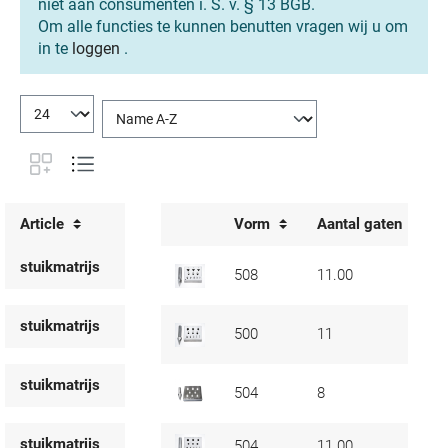
niet aan consumenten i. S. v. § 13 BGB.
Om alle functies te kunnen benutten vragen wij u om
in te
loggen
.
Article
Vorm
Aantal gaten
stuikmatrijs
508
11.00
stuikmatrijs
500
11
stuikmatrijs
504
8
stuikmatrijs
504
11.00