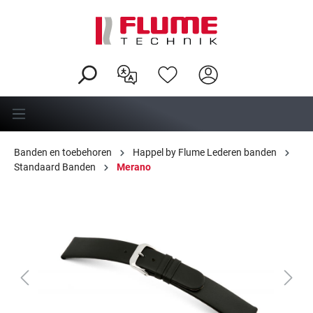
hoofdinhoud
Banden en toebehoren
Happel by Flume Lederen banden
Standaard Banden
Merano
Afbeeldingengalerij overslaan