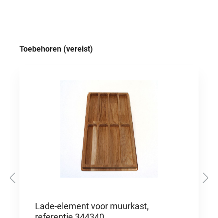
Productgalerij overslaan
Toebehoren (vereist)
Lade-element voor muurkast,
referentie 344340