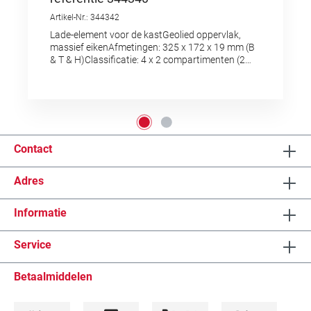
Artikel-Nr.: 344342
Lade-element voor de kastGeolied oppervlak,
massief eikenAfmetingen: 325 x 172 x 19 mm (B
& T & H)Classificatie: 4 x 2 compartimenten (2
rijen), dus 8 vakken voor lederen riemen
standaard tot breedte 26 mm.De laden zijn
geschikt voor de wandkast met de referentie
344340. In de kast passen 16 laden elk aan elke
kant, dat wil zeggen 32 laden in totaal.Gemaakt
van massief eiken, geolied oppervlak.
Contact
Adres
Informatie
Service
Betaalmiddelen