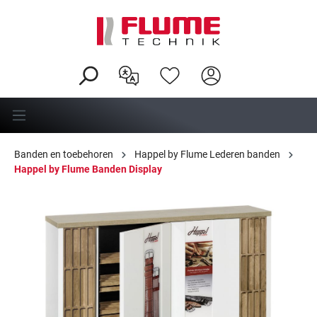
hoofdinhoud
Banden en toebehoren
Happel by Flume Lederen banden
Happel by Flume Banden Display
Afbeeldingengalerij overslaan