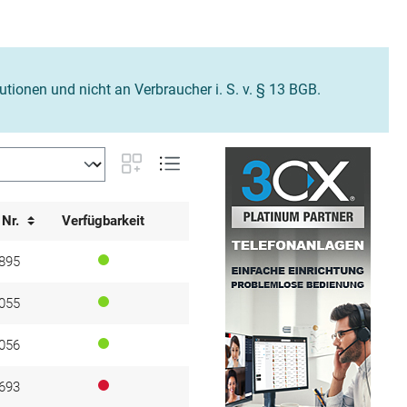
tutionen und nicht an Verbraucher i. S. v. § 13 BGB.
 Nr.
Verfügbarkeit
895
055
056
693