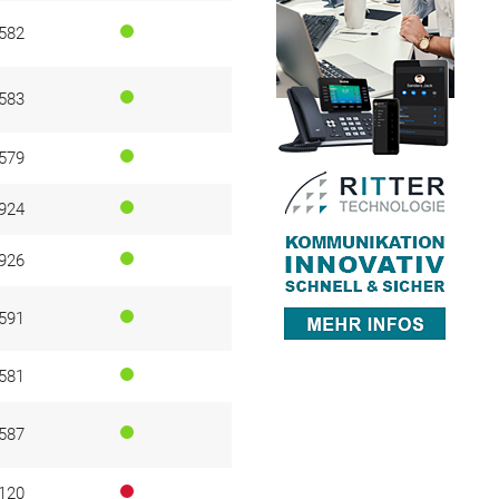
582
583
579
924
926
591
581
587
120