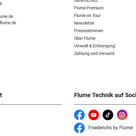
Datenschutz
6
Flume Premium
n
Flume on Tour
lume.de
.flume.de
Newsletter
Pressestimmen
Über Flume
Umwelt & Entsorgung
Zahlung und Versand
t
Flume Technik auf Soc
Friederichs by Flume