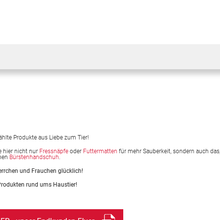
hlte Produkte aus Liebe zum Tier!
e hier nicht nur
Fressnäpfe
oder
Futtermatten
für mehr Sauberkeit, sondern auch das
chen
Bürstenhandschuh
.
rrchen und Frauchen glücklich!
Produkten rund ums Haustier!