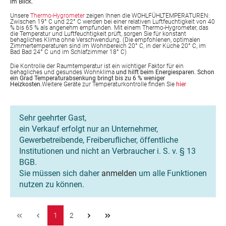
im Blick.
Unsere
Thermo-Hygrometer
zeigen Ihnen die WOHLFÜHLTEMPERATUREN:
Zwischen 19° C und 22° C werden bei einer relativen Luftfeuchtigkeit von 40
% bis 65 % als angenehm empfunden. Mit einem Thermo-Hygrometer, das
die Temperatur und Luftfeuchtigkeit prüft, sorgen Sie für konstant
behagliches Klima ohne Verschwendung. (Die empfohlenen, optimalen
Zimmertemperaturen sind im Wohnbereich 20° C, in der Küche 20° C, im
Bad Bad 24° C und im Schlafzimmer 18° C)
Die Kontrolle der Raumtemperatur ist ein wichtiger Faktor für ein
behagliches und gesundes Wohnklima
und hilft beim Energiesparen. Schon
ein Grad Temperaturabsenkung bringt bis zu 6 % weniger
Heizkosten.
Weitere Geräte zur Temperaturkontrolle finden Sie
hier
Sehr geehrter Gast,
ein Verkauf erfolgt nur an Unternehmer,
Gewerbetreibende, Freiberuflicher, öffentliche
Institutionen und nicht an Verbraucher i. S. v. § 13
BGB.
Sie müssen sich daher
anmelden
um alle Funktionen
nutzen zu können.
1
2