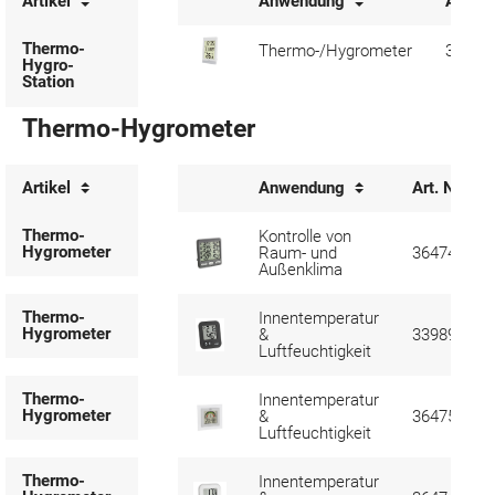
Artikel
Anwendung
Art. Nr
Thermo-
Thermo-/Hygrometer
36617
Hygro-
Station
Thermo-Hygrometer
Artikel
Anwendung
Art. Nr.
Thermo-
Kontrolle von
Hygrometer
Raum- und
364743
Außenklima
Thermo-
Innentemperatur
Hygrometer
&
339898
Luftfeuchtigkeit
Thermo-
Innentemperatur
Hygrometer
&
364752
Luftfeuchtigkeit
Thermo-
Innentemperatur