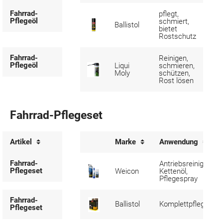
Fahrrad-
pflegt,
Pflegeöl
schmiert,
Ballistol
bietet
Rostschutz
Fahrrad-
Reinigen,
Pflegeöl
Liqui
schmieren,
Moly
schützen,
Rost lösen
Fahrrad-Pflegeset
Artikel
Marke
Anwendung
Fahrrad-
Antriebsreiniger,
Pflegeset
Weicon
Kettenöl,
Pflegespray
Fahrrad-
Ballistol
Komplettpflege
Pflegeset