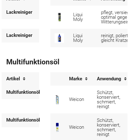
Lackreiniger
pflegt, versiegelt,
Liqui
optimal gegen
Moly
Witterungseinflüss
Lackreiniger
Liqui
reinigt, poliert,
Moly
gleicht Kratzer aus
Multifunktionsöl
Artikel
Marke
Anwendung
I
Multifunktionsöl
Schützt,
konserviert,
5
Weicon
schmiert,
m
reinigt
Multifunktionsöl
Schützt,
konserviert,
5
Weicon
schmiert,
m
reinigt