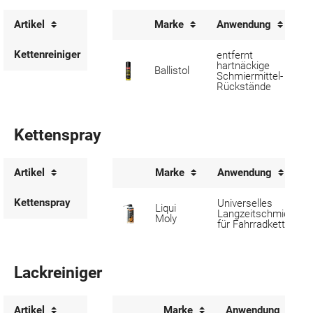
Artikel
Marke
Anwendung
I
Kettenreiniger
entfernt
hartnäckige
2
Ballistol
Schmiermittel-
m
Rückstände
Kettenspray
Artikel
Marke
Anwendung
Kettenspray
Universelles
Liqui
Langzeitschmiermitt
Moly
für Fahrradketten
Lackreiniger
Artikel
Marke
Anwendung