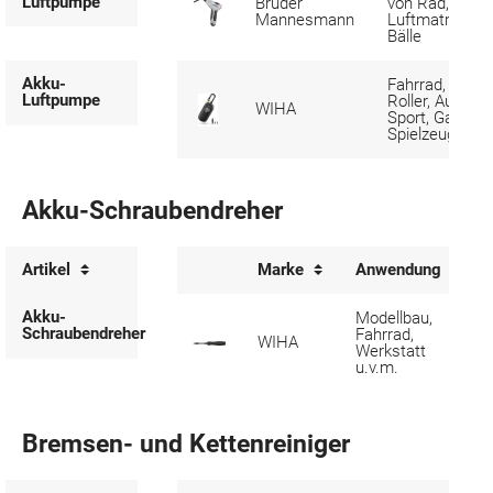
Luftpumpe
Brüder
von Rad, Auto,
Mannesmann
Luftmatratze,
Bälle
Akku-
Fahrrad,
Luftpumpe
Roller, Auto,
WIHA
Sport, Garten,
Spielzeug
Akku-Schraubendreher
Artikel
Marke
Anwendung
Akku-
Modellbau,
Schraubendreher
Fahrrad,
WIHA
Werkstatt
u.v.m.
Bremsen- und Kettenreiniger