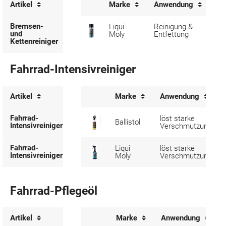
Artikel
Marke
Anwendung
In
Bremsen-
Liqui
Reinigung &
40
und
Moly
Entfettung
ml
Kettenreiniger
Fahrrad-Intensivreiniger
Artikel
Marke
Anwendung
Fahrrad-
löst starke
Ballistol
Intensivreiniger
Verschmutzungen
Fahrrad-
Liqui
löst starke
Intensivreiniger
Moly
Verschmutzungen
Fahrrad-Pflegeöl
Artikel
Marke
Anwendung