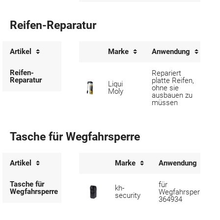
Reifen-Reparatur
Artikel
Marke
Anwendung
In
Reifen-
Repariert
Reparatur
platte Reifen,
Liqui
7
ohne sie
Moly
m
ausbauen zu
müssen
Tasche für Wegfahrsperre
Artikel
Marke
Anwendung
Tasche für
für
kh-
Wegfahrsperre
Wegfahrsperre
security
364934