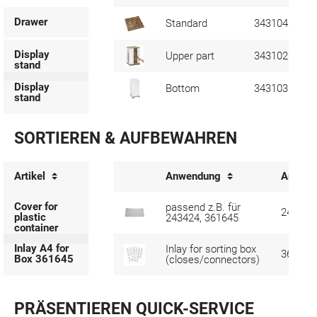
Drawer
Standard
343104
Display
Upper part
343102
stand
Display
Bottom
343103
stand
SORTIEREN & AUFBEWAHREN
Artikel
Anwendung
Art. Nr.
Cover for
passend z.B. für
243425
plastic
243424, 361645
container
Inlay A4 for
Inlay for sorting box
365057
Box 361645
(closes/connectors)
PRÄSENTIEREN QUICK-SERVICE