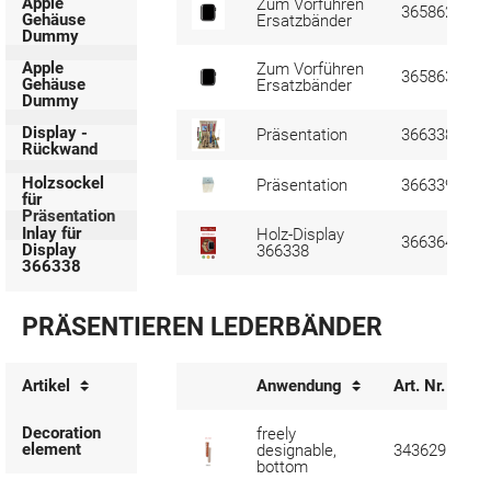
Apple
Zum Vorführen
365862
Gehäuse
Ersatzbänder
Dummy
Apple
Zum Vorführen
365863
Gehäuse
Ersatzbänder
Dummy
Display -
Präsentation
366338
Rückwand
Holzsockel
Präsentation
366339
für
Präsentation
Inlay für
Holz-Display
366364
Display
366338
366338
PRÄSENTIEREN LEDERBÄNDER
Artikel
Anwendung
Art. Nr.
Decoration
freely
element
designable,
343629
bottom