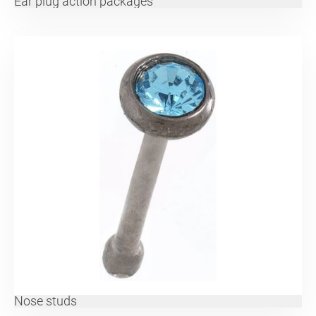
Ear plug action packages
Nose studs