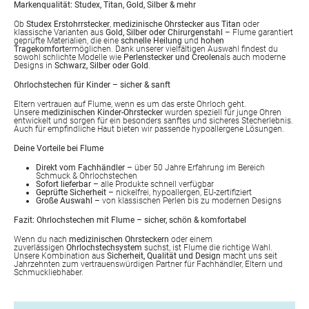
Markenqualität: Studex, Titan, Gold, Silber & mehr
Ob
Studex Erstohrrstecker
,
medizinische Ohrstecker aus Titan
oder
klassische Varianten aus
Gold, Silber oder Chirurgenstahl
– Flume garantiert
geprüfte Materialien, die eine
schnelle Heilung
und
hohen
Tragekomfort
ermöglichen. Dank unserer vielfältigen Auswahl findest du
sowohl schlichte Modelle wie
Perlenstecker und Creolen
als auch moderne
Designs in
Schwarz, Silber oder Gold
.
Ohrlochstechen für Kinder – sicher & sanft
Eltern vertrauen auf Flume, wenn es um das erste Ohrloch geht.
Unsere
medizinischen Kinder-Ohrstecker
wurden speziell für junge Ohren
entwickelt und sorgen für ein besonders sanftes und sicheres Stecherlebnis.
Auch für empfindliche Haut bieten wir passende hypoallergene Lösungen.
Deine Vorteile bei Flume
Direkt vom Fachhändler
– über 50 Jahre Erfahrung im Bereich
Schmuck & Ohrlochstechen
Sofort lieferbar
– alle Produkte schnell verfügbar
Geprüfte Sicherheit
– nickelfrei, hypoallergen, EU-zertifiziert
Große Auswahl
– von klassischen Perlen bis zu modernen Designs
Fazit: Ohrlochstechen mit Flume – sicher, schön & komfortabel
Wenn du nach
medizinischen Ohrsteckern
oder einem
zuverlässigen
Ohrlochstechsystem
suchst, ist Flume die richtige Wahl.
Unsere Kombination aus
Sicherheit, Qualität und Design
macht uns seit
Jahrzehnten zum vertrauenswürdigen Partner für Fachhändler, Eltern und
Schmuckliebhaber.