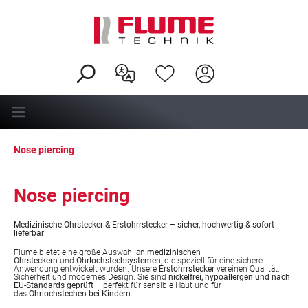
in content
Nose piercing
Nose piercing
Medizinische Ohrstecker & Erstohrrstecker – sicher, hochwertig & sofort
lieferbar
Flume bietet eine große Auswahl an
medizinischen
Ohrsteckern
und
Ohrlochstechsystemen
, die speziell für eine sichere
Anwendung entwickelt wurden. Unsere
Erstohrrstecker
vereinen Qualität,
Sicherheit und modernes Design. Sie sind
nickelfrei, hypoallergen und nach
EU-Standards geprüft
– perfekt für sensible Haut und für
das
Ohrlochstechen bei Kindern
.