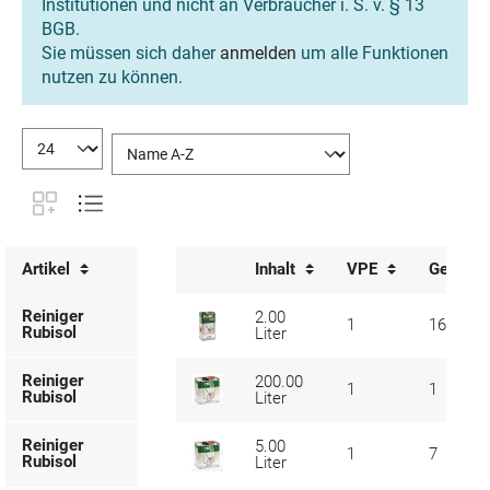
Institutionen und nicht an Verbraucher i. S. v. § 13
BGB.
Sie müssen sich daher
anmelden
um alle Funktionen
nutzen zu können.
Artikel
Inhalt
VPE
Gefahrg
Reiniger
2.00
1
16
Rubisol
Liter
Reiniger
200.00
1
1
Rubisol
Liter
Reiniger
5.00
1
7
Rubisol
Liter