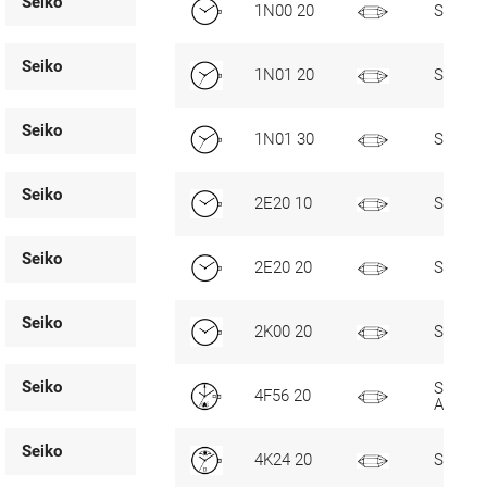
Seiko
1N00 20
Standa
Seiko
1N01 20
SC
Seiko
1N01 30
SC
Seiko
2E20 10
Standa
Seiko
2E20 20
Standa
Seiko
2K00 20
Standa
Seiko
SC, D3,
4F56 20
Alarm-
Seiko
4K24 20
SC, D6