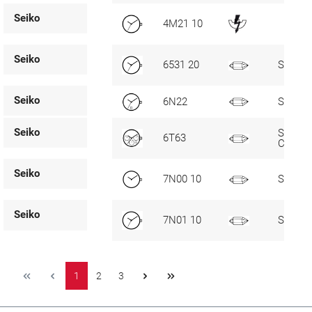
Seiko
4M21 10
Seiko
6531 20
SC
Seiko
6N22
SC, D6
Seiko
SC, D4,
6T63
CHR
Seiko
7N00 10
Standa
Seiko
7N01 10
SC
1
2
3