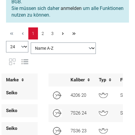
BGB.
Sie müssen sich daher
anmelden
um alle Funktionen
nutzen zu können.
1
2
3
Marke
Kaliber
Typ
Funkti
Seiko
4206 20
SC, D3
Seiko
7S26 24
SC, D3
Seiko
7S36 23