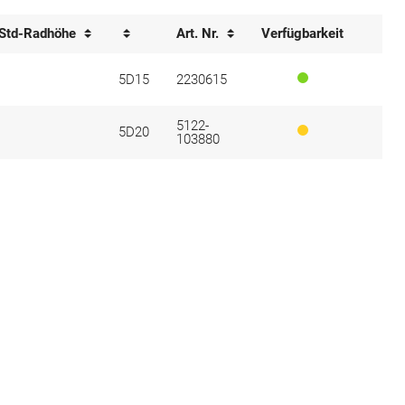
Std-Radhöhe
Art. Nr.
Verfügbarkeit
5D15
2230615
5122-
5D20
103880