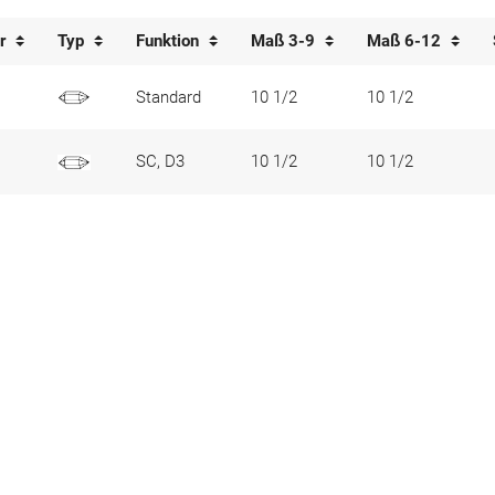
er
Typ
Funktion
Maß 3-9
Maß 6-12
Standard
10 1/2
10 1/2
SC, D3
10 1/2
10 1/2