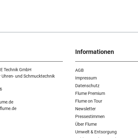
Informationen
E Technik GmbH
AGB
r Uhren- und Schmucktechnik
Impressum
Datenschutz
6
Flume Premium
n
Flume on Tour
lume.de
.flume.de
Newsletter
Pressestimmen
Über Flume
Umwelt & Entsorgung