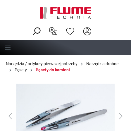
wnej zawartości
Narzędzia / artykuły pierwszej potrzeby
Narzędzia drobne
Pęsety
Pęsety do kamieni
Pomiń galerię zdjęć