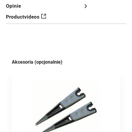
Opinie
Productvideos
Pomiń galerię produktów
Akcesoria (opcjonalnie)