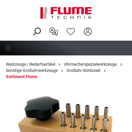
alt springen
Werkzeuge / Bedarfsartikel
Uhrmacherspezialwerkzeuge
Sonstige Großuhrwerkzeuge
Großuhr-Schlüssel
Sortiment Flume
Bildergalerie überspringen