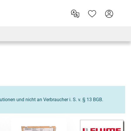
tutionen und nicht an Verbraucher i. S. v. § 13 BGB.