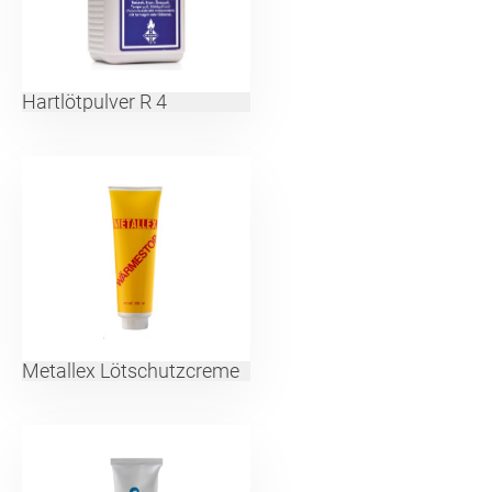
Hartlötpulver R 4
Metallex Lötschutzcreme