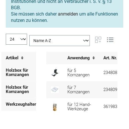
Institutionen und nicht an Verbraucher i. S. v. § 13
BGB.
Sie müssen sich daher
anmelden
um alle Funktionen
nutzen zu können.
Artikel
Anwendung
Art. Nr.
Holzbox für
für 5
234808
Kornzangen
Kornzangen
Holzbox für
für 7
234809
Kornzangen
Kornzangen
Werkzeughalter
für 12 Hand-
361983
Werkzeuge