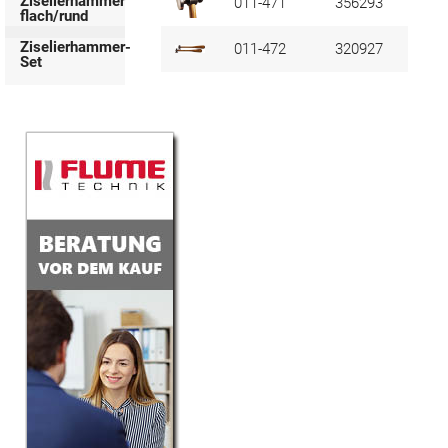
Ziselierhammer
011-471
356293
flach/rund
Ziselierhammer-
011-472
320927
Set