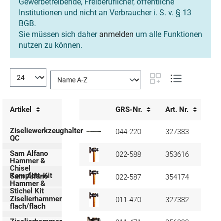
Gewerbetreibende, Freiberuflicher, öffentliche
Institutionen und nicht an Verbraucher i. S. v. § 13
BGB.
Sie müssen sich daher
anmelden
um alle Funktionen
nutzen zu können.
Artikel
GRS-Nr.
Art. Nr.
Ve
Ziseliewerkzeughalter
044-220
327383
QC
Sam Alfano
022-588
353616
Hammer &
Chisel
Komplett-Kit
Sam Alfano
022-587
354174
Hammer &
Stichel Kit
Ziselierhammer
011-470
327382
flach/flach