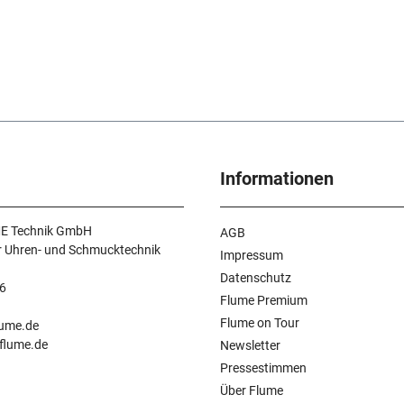
Informationen
E Technik GmbH
AGB
r Uhren- und Schmucktechnik
Impressum
Datenschutz
6
Flume Premium
n
Flume on Tour
lume.de
.flume.de
Newsletter
Pressestimmen
Über Flume