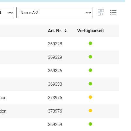
Art. Nr.
Verfügbarkeit
369328
369329
369326
369330
tion
373975
tion
373976
369259