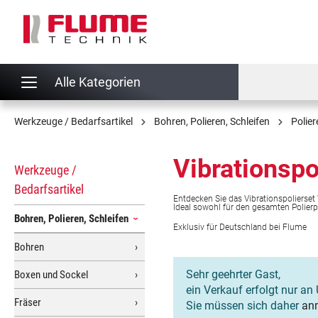
springen
Zur Hauptnavigation springen
Alle Kategorien
Werkzeuge / Bedarfsartikel
Bohren, Polieren, Schleifen
Polier
Vibrationspo
Werkzeuge /
Bedarfsartikel
Entdecken Sie das Vibrationspolierset
Ideal sowohl für den gesamten Polier
Bohren, Polieren, Schleifen
Exklusiv für Deutschland bei Flume
Bohren
Sehr geehrter Gast,
Boxen und Sockel
ein Verkauf erfolgt nur an 
Fräser
Sie müssen sich daher
an