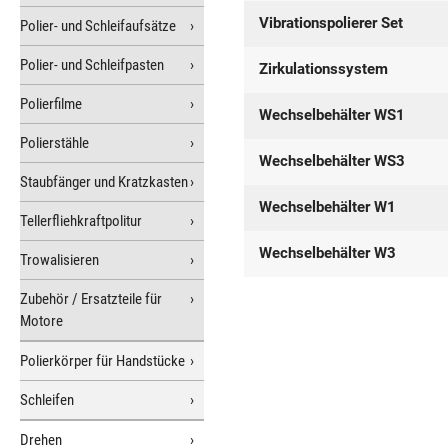
Vibrationspolierer Set
Polier- und Schleifaufsätze
Polier- und Schleifpasten
Zirkulationssystem
Polierfilme
Wechselbehälter WS1
Polierstähle
Wechselbehälter WS3
Staubfänger und Kratzkasten
Wechselbehälter W1
Tellerfliehkraftpolitur
Wechselbehälter W3
Trowalisieren
Zubehör / Ersatzteile für
Motore
Polierkörper für Handstücke
Schleifen
Drehen