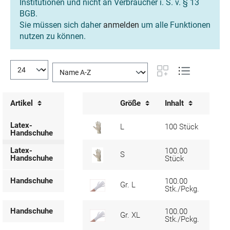
Institutionen und nicht an Verbraucher i. S. v. § 13
BGB.
Sie müssen sich daher
anmelden
um alle Funktionen
nutzen zu können.
Artikel
Größe
Inhalt
VP
Latex-
L
100 Stück
1
Handschuhe
Latex-
100.00
S
1
Handschuhe
Stück
Handschuhe
100.00
Gr. L
1
Stk./Pckg.
Handschuhe
100.00
Gr. XL
1
Stk./Pckg.