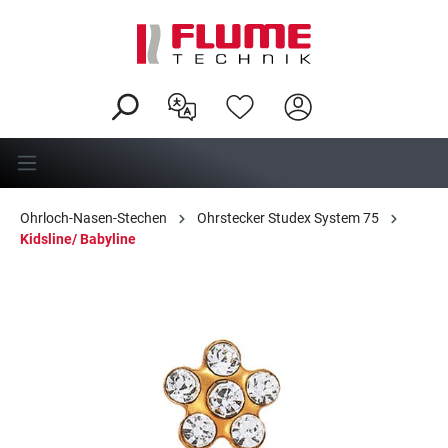
alt springen
Ohrloch-Nasen-Stechen
Ohrstecker Studex System 75
Kidsline/ Babyline
Bildergalerie überspringen