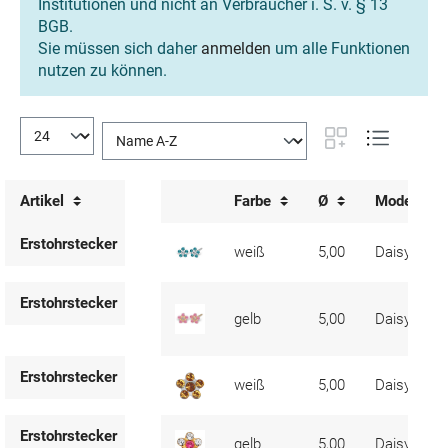
Institutionen und nicht an Verbraucher i. S. v. § 13
BGB.
Sie müssen sich daher
anmelden
um alle Funktionen
nutzen zu können.
Artikel
Farbe
Ø
Modell
Erstohrstecker
weiß
5,00
Daisy
Erstohrstecker
gelb
5,00
Daisy
Erstohrstecker
weiß
5,00
Daisy
Erstohrstecker
gelb
5,00
Daisy