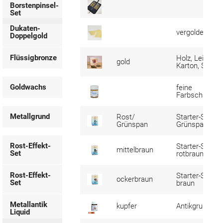
Borstenpinsel-
Set
Dukaten-
vergolden
Doppelgold
Flüssigbronze
Holz, Leinwan
gold
Karton, Stein, 
Goldwachs
feine
Farbschattier
Metallgrund
Rost/
Starter-Set,
Grünspan
Grünspaneffek
Rost-Effekt-
Starter-Set, mi
mittelbraun
Set
rotbraun
Rost-Effekt-
Starter-Set, oc
ockerbraun
Set
braun
Metallantik
kupfer
Antikgrund
Liquid