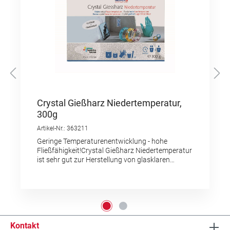
Crystal Gießharz Niedertemperatur,
300g
Artikel-Nr.: 363211
Geringe Temperaturenentwicklung - hohe
Fließfähigkeit!Crystal Gießharz Niedertemperatur
ist sehr gut zur Herstellung von glasklaren
Gießlingen geeignet. Durch die hohe
Fließfähigkeit lässt sich die Gießharz-Mischung
problemlos in die Form und deren Ecken
einfüllen.Das Ergebnis wirkt wie Glas, ist aber
sehr stabil.Durch die geringe
Temperaturentwicklungen können zum Beispiel
Trockenblumen eingegossen oder Bilder
Kontakt