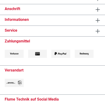
versiegelt werden, ohne dass diese durch Wärme,
welche bei der Abbindung entstehen kann, ihre
Anschrift
Farbgebungen verlieren.Auch das Einfärben von
Gießharz ist mit unseren Gießharzfarben (siehe
Zubehör) wunderbar möglich.VORTEILE und
Informationen
EIGENSCHAFTEN• Geringe
Temperaturentwicklung• Hohe Fließfähigkeit•
Service
Glasklar und transparent• Einfach zu
verarbeiten• Kann wie ein Lack verarbeitet
werden• Blasenfrei• Aushärtungszeit 48 bis 72
Zahlungsmittel
Stunden abhängig von der Schichtdicke•
Ausführliche Anleitung beiliegendInhalt Harz und
Härter2 Messbecher1 Pr. Handschuhe2 Stk.
Rühr- bzw. BastelhölzerAnleitung
Versandart
Flume Technik auf Social Media