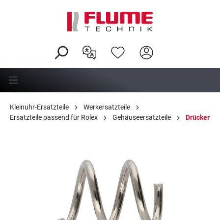
alt springen
Kleinuhr-Ersatzteile
Werkersatzteile
Ersatzteile passend für Rolex
Gehäuseersatzteile
Drücker
Bildergalerie überspringen