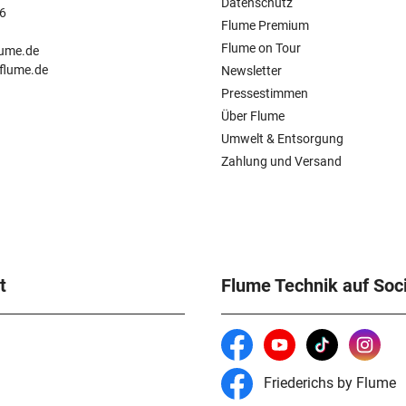
Datenschutz
6
Flume Premium
n
Flume on Tour
lume.de
.flume.de
Newsletter
Pressestimmen
Über Flume
Umwelt & Entsorgung
Zahlung und Versand
t
Flume Technik auf Soc
Friederichs by Flume