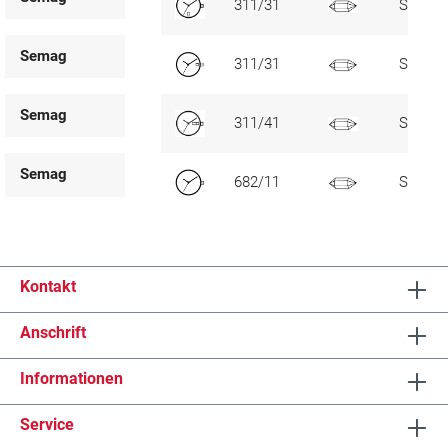
311/31
SC, D6
Semag
311/31
SC, D3
Semag
311/41
SC, D3
Semag
682/11
SC
Kontakt
Anschrift
Informationen
Service