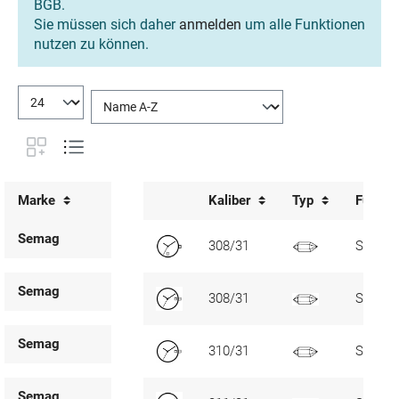
BGB.
Sie müssen sich daher
anmelden
um alle Funktionen
nutzen zu können.
Marke
Kaliber
Typ
Funkti
Semag
308/31
SC, D6
Semag
308/31
SC, D3
Semag
310/31
SC, D3
Semag