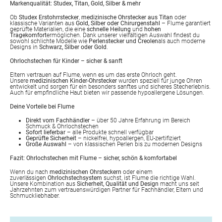
Markenqualität: Studex, Titan, Gold, Silber & mehr
Ob
Studex Erstohrrstecker
,
medizinische Ohrstecker aus Titan
oder
klassische Varianten aus
Gold, Silber oder Chirurgenstahl
– Flume garantiert
geprüfte Materialien, die eine
schnelle Heilung
und
hohen
Tragekomfort
ermöglichen. Dank unserer vielfältigen Auswahl findest du
sowohl schlichte Modelle wie
Perlenstecker und Creolen
als auch moderne
Designs in
Schwarz, Silber oder Gold
.
Ohrlochstechen für Kinder – sicher & sanft
Eltern vertrauen auf Flume, wenn es um das erste Ohrloch geht.
Unsere
medizinischen Kinder-Ohrstecker
wurden speziell für junge Ohren
entwickelt und sorgen für ein besonders sanftes und sicheres Stecherlebnis.
Auch für empfindliche Haut bieten wir passende hypoallergene Lösungen.
Deine Vorteile bei Flume
Direkt vom Fachhändler
– über 50 Jahre Erfahrung im Bereich
Schmuck & Ohrlochstechen
Sofort lieferbar
– alle Produkte schnell verfügbar
Geprüfte Sicherheit
– nickelfrei, hypoallergen, EU-zertifiziert
Große Auswahl
– von klassischen Perlen bis zu modernen Designs
Fazit: Ohrlochstechen mit Flume – sicher, schön & komfortabel
Wenn du nach
medizinischen Ohrsteckern
oder einem
zuverlässigen
Ohrlochstechsystem
suchst, ist Flume die richtige Wahl.
Unsere Kombination aus
Sicherheit, Qualität und Design
macht uns seit
Jahrzehnten zum vertrauenswürdigen Partner für Fachhändler, Eltern und
Schmuckliebhaber.