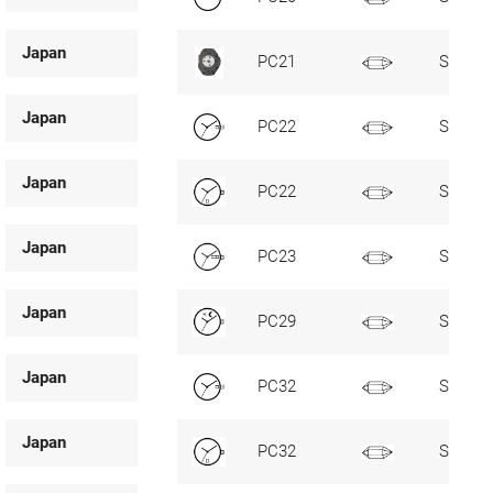
Japan
PC21
SC
Japan
PC22
SC, D3
Japan
PC22
SC, D6
Japan
PC23
SC, D3
Japan
PC29
SC, T/
Japan
PC32
SC, D3
Japan
PC32
SC, D6