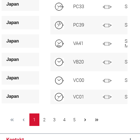
Japan
PC33
SC, D3
Japan
PC39
SC, T/
Japan
SC, LCD
VA41
Multi
Japan
VB20
Standa
Japan
VC00
Standa
Japan
VC01
SC
1
2
3
4
5
Kontakt