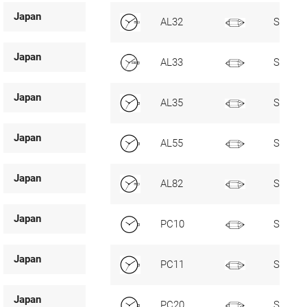
Japan
AL32
SC, D3
Japan
AL33
SC, D3
Japan
AL35
SC
Japan
AL55
SC
Japan
AL82
SC, D3
Japan
PC10
Standa
Japan
PC11
SC
Japan
PC20
Standa