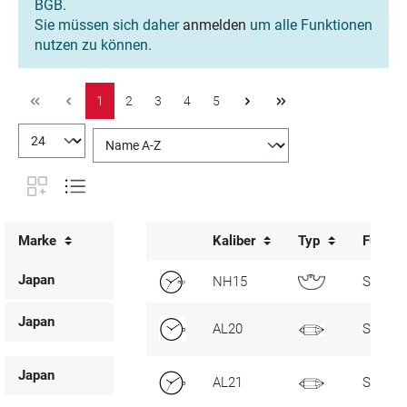
BGB.
Sie müssen sich daher
anmelden
um alle Funktionen
nutzen zu können.
1
2
3
4
5
Marke
Kaliber
Typ
Funkti
Japan
NH15
SC, D3
Japan
AL20
Standa
Japan
AL21
SC