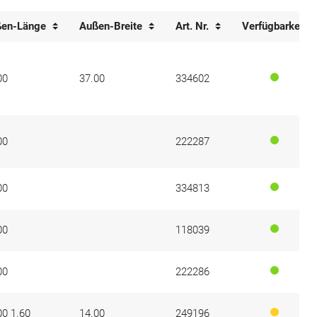
ßen-Länge
Außen-Breite
Art. Nr.
Verfügbarkeit
00
37.00
334602
00
222287
00
334813
00
118039
00
222286
00 1.60
14.00
249196