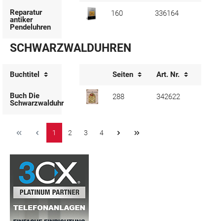
Reparatur
160
336164
antiker
Pendeluhren
SCHWARZWALDUHREN
Buchtitel
Seiten
Art. Nr.
Verfü
Buch Die
288
342622
Schwarzwalduhr
1
2
3
4