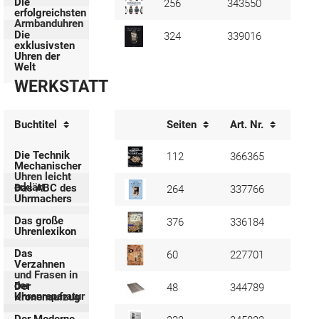
Die
256
343550
erfolgreichsten
Armbanduhren
Die
324
339016
exklusivsten
Uhren der
Welt
WERKSTATT
Buchtitel
Seiten
Art. Nr.
Verf
Die Technik
112
366365
Mechanischer
Uhren leicht
erklärt
Das ABC des
264
337766
Uhrmachers
Das große
376
336184
Uhrenlexikon
Das
60
227701
Verzahnen
und Frasen in
der
Der
48
344789
Uhrenreparatur
Kronenaufzug