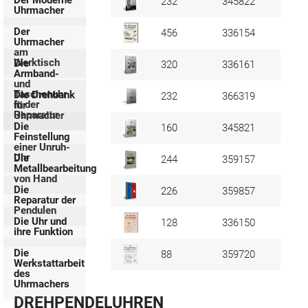
Der Moderne
232
345822
Uhrmacher
Der
456
336154
Uhrmacher
am
Werktisch
Die
320
336161
Armband-
und
Taschenuhr
Die Drehbank
232
366319
in der
für
Reparatur
Uhrmacher
Die
160
345821
Feinstellung
einer Unruh-
Uhr
Die
244
359157
Metallbearbeitung
von Hand
Die
226
359857
Reparatur der
Pendulen
Die Uhr und
128
336150
ihre Funktion
Die
88
359720
Werkstattarbeit
des
Uhrmachers
DREHPENDELUHREN