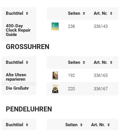
Buchtitel
Seiten
Art. Nr.
Verf
400-Day
238
336143
Clock Repair
Guide
GROSSUHREN
Buchtitel
Seiten
Art. Nr.
Verf
Alte Uhren
192
336165
reparieren
Die Großuhr
220
336167
PENDELUHREN
Buchtitel
Seiten
Art. Nr.
Verfü