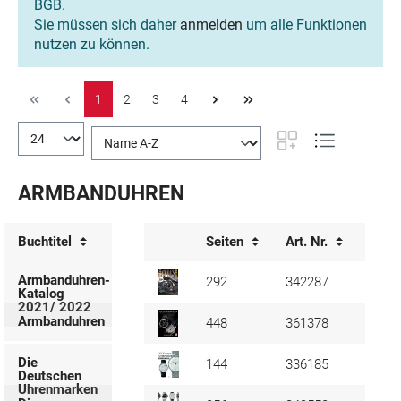
BGB.
Sie müssen sich daher
anmelden
um alle Funktionen
nutzen zu können.
1
2
3
4
ARMBANDUHREN
Buchtitel
Seiten
Art. Nr.
Verfü
Armbanduhren-
292
342287
Katalog
2021/ 2022
Armbanduhren
448
361378
Die
144
336185
Deutschen
Uhrenmarken