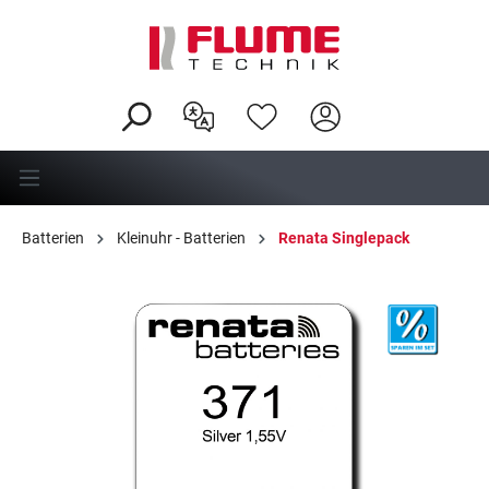
alt springen
Batterien
Kleinuhr - Batterien
Renata Singlepack
Bildergalerie überspringen