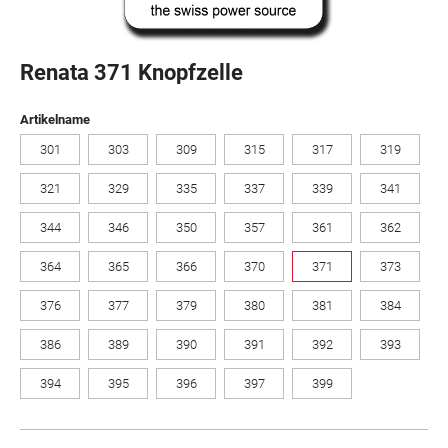
Renata 371 Knopfzelle
auswählen
Artikelname
301
303
309
315
317
319
321
329
335
337
339
341
344
346
350
357
361
362
364
365
366
370
371
373
376
377
379
380
381
384
386
389
390
391
392
393
394
395
396
397
399