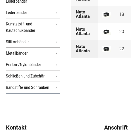
Lederbänder
Nato
Lederbänder
18
Atlanta
Kunststoff- und
Nato
Kautschukbänder
20
Atlanta
Silikonbänder
Nato
22
Atlanta
Metallbänder
Perlon-/Nylonbänder
Schließen und Zubehör
Bandstifte und Schrauben
Kontakt
Anschrift