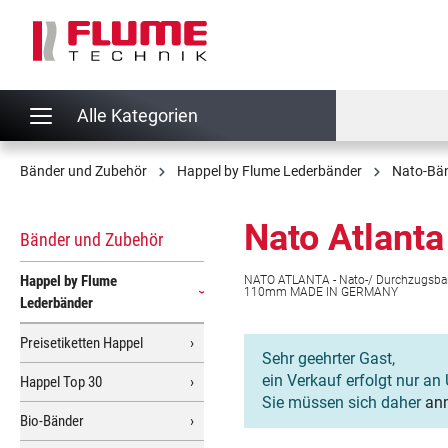
springen
Zur Hauptnavigation springen
Alle Kategorien
Bänder und Zubehör
Happel by Flume Lederbänder
Nato-Bä
Nato Atlanta
Bänder und Zubehör
Happel by Flume
NATO ATLANTA - Nato-/ Durchzugsband -
110mm MADE IN GERMANY
Lederbänder
Preisetiketten Happel
Sehr geehrter Gast,
ein Verkauf erfolgt nur an 
Happel Top 30
Sie müssen sich daher
an
Bio-Bänder