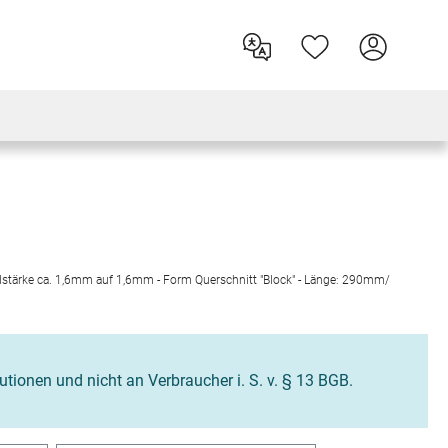
ndstärke ca. 1,6mm auf 1,6mm - Form Querschnitt "Block" - Länge: 290mm/
tutionen und nicht an Verbraucher i. S. v. § 13 BGB.