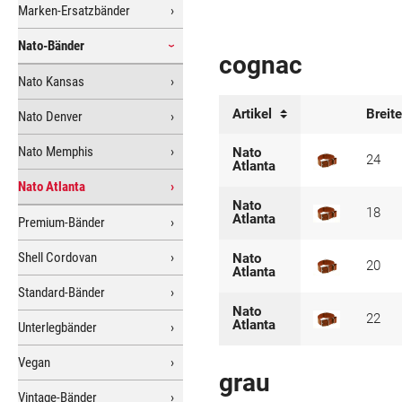
Marken-Ersatzbänder
Nato-Bänder
cognac
Nato Kansas
Artikel
Breit
Nato Denver
Nato Memphis
Nato
24
Atlanta
Nato Atlanta
Nato
18
Atlanta
Premium-Bänder
Shell Cordovan
Nato
20
Atlanta
Standard-Bänder
Nato
22
Atlanta
Unterlegbänder
Vegan
grau
Vintage-Bänder